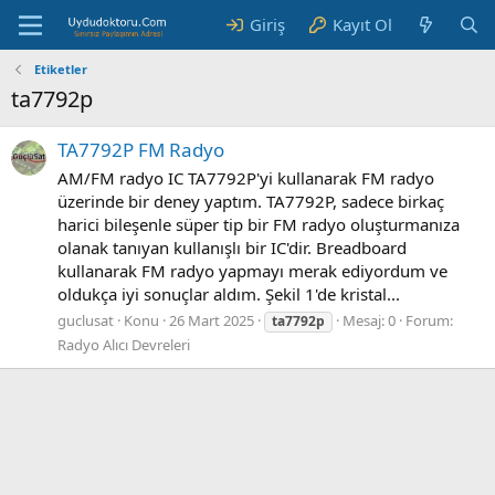
Giriş
Kayıt Ol
Etiketler
ta7792p
TA7792P FM Radyo
AM/FM radyo IC TA7792P'yi kullanarak FM radyo
üzerinde bir deney yaptım. TA7792P, sadece birkaç
harici bileşenle süper tip bir FM radyo oluşturmanıza
olanak tanıyan kullanışlı bir IC'dir. Breadboard
kullanarak FM radyo yapmayı merak ediyordum ve
oldukça iyi sonuçlar aldım. Şekil 1'de kristal...
guclusat
Konu
26 Mart 2025
Mesaj: 0
Forum:
ta7792p
Radyo Alıcı Devreleri