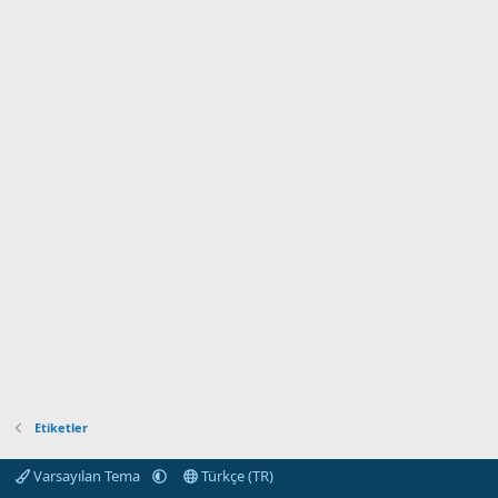
Etiketler
Varsayılan Tema
Türkçe (TR)