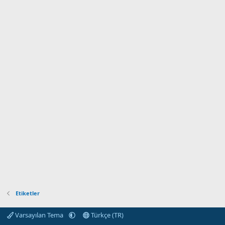
Etiketler
Varsayılan Tema
Türkçe (TR)