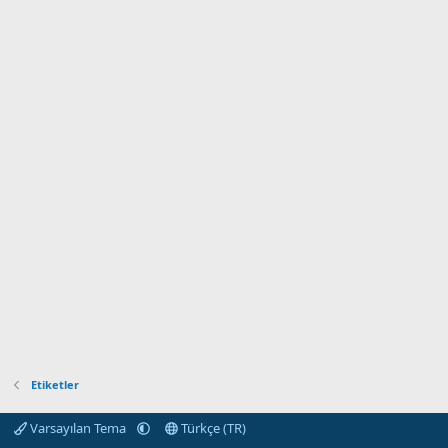
Etiketler
Varsayılan Tema
Türkçe (TR)