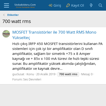
Giriş
Kayıt Ol
Etiketler
700 watt rms
MOSFET Transistörler ile 700 Watt RMS Mono
Yükselteç
Hızlı çıkış IRFP 450 MOSFET transistörlerini kullanan PA
sistemleri için çok iyi bir amplifikatör olan D sınıfı
amplifikatör, sağlam bir simetrik +75 x 8 Amper
kaynağı ve + 85v x 100 mA türevi ile hızlı tepki süresi
sunar. Bu amplifikatör yüksek akımda çalıştığından,
amplifikatör ve kaynak devre...
guclusat
Konu
20 Aralık 2019
Mesaj: 0
700
watt
rms
Forum:
Ses Devreleri