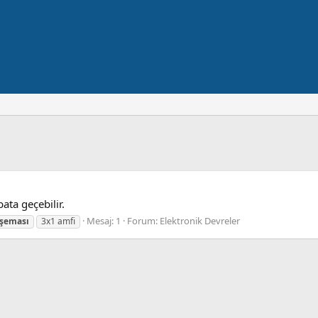
ata geçebilir.
Mesaj: 1
Forum:
Elektronik Devreler
şeması
3x1 amfi