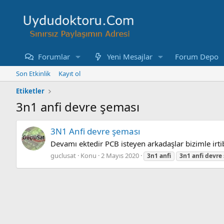
Forumlar
Yeni Mesajlar
Forum Depo
Son Etkinlik
Kayıt ol
Etiketler
3n1 anfi devre şeması
3N1 Anfi devre şeması
Devamı ektedir PCB isteyen arkadaşlar bizimle irtib
guclusat
Konu
2 Mayıs 2020
3n1
anfi
3n1
anfi
devre